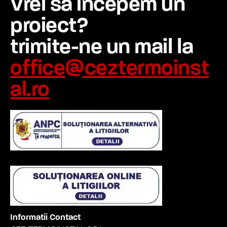
Vrei sa incepem un
proiect?
trimite-ne un mail la
office@ceztermoinst
al.ro
Informatii Contact