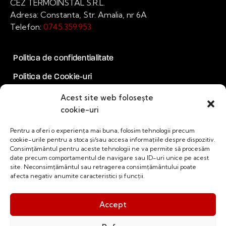
CEZ TERMOINSTAL S.R.L.
Adresa: Constanta, Str. Amalia, nr 6A
Telefon:
0745.359.953
Politica de confidentialitate
Politica de Cookie-uri
Acest site web folosește
Socializam
cookie-uri
Pentru a oferi o experiența mai buna, folosim tehnologii precum
Facebook
cookie-urile pentru a stoca și/sau accesa informațiile despre dispozitiv.
LinkedIn
Consimțământul pentru aceste tehnologii ne va permite să procesăm
date precum comportamentul de navigare sau ID-uri unice pe acest
YouTube
site. Neconsimțământul sau retragerea consimțământului poate
afecta negativ anumite caracteristici și funcții.
CEZ Termoinstal
© 2026. Toate drepturile rezervate.
Accept