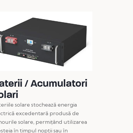
aterii / Acumulatori
olari
eriile solare stochează energia
ectrică excedentară produsă de
ourile solare, permițând utilizarea
steia în timpul nopții sau în