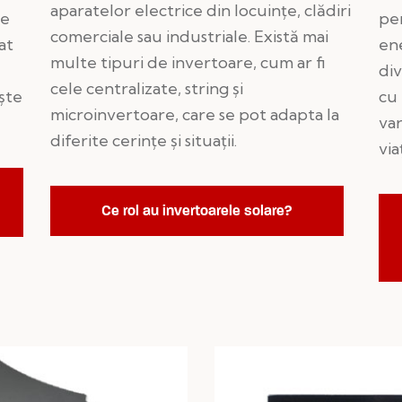
aparatelor electrice din locuințe, clădiri
le
pe
comerciale sau industriale. Există mai
at
ene
multe tipuri de invertoare, cum ar fi
div
cele centralizate, string și
ște
cu 
microinvertoare, care se pot adapta la
var
diferite cerințe și situații.
via
Ce rol au invertoarele solare?