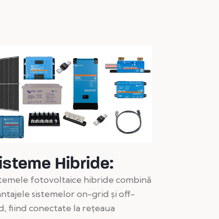
isteme Hibride:
stemele fotovoltaice hibride combină
ntajele sistemelor on-grid și off-
d, fiind conectate la rețeaua