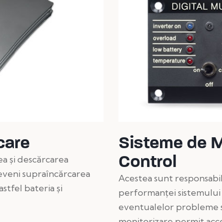
care
Sisteme de M
Control
ea și descărcarea
eveni supraîncărcarea
Acestea sunt responsabi
stfel bateria și
performanței sistemului 
eventualelor probleme s
monitorizare permit acces