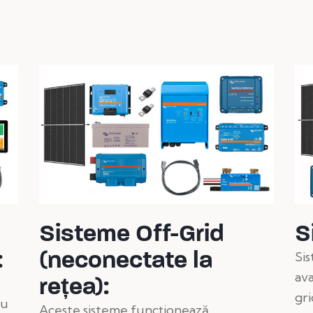
Sisteme Off-Grid
S
:
(neconectate la
Si
ava
rețea):
gri
nu
Aceste sisteme funcționează