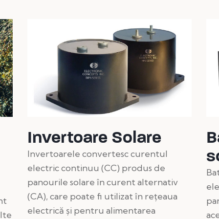
Invertoare Solare
B
s
Invertoarele convertesc curentul
electric continuu (CC) produs de
Bat
panourile solare în curent alternativ
el
(CA), care poate fi utilizat în rețeaua
nt
pan
electrică și pentru alimentarea
lte
ace