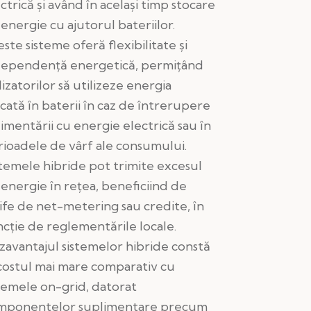
ctrică și având în același timp stocare
energie cu ajutorul bateriilor.
ste sisteme oferă flexibilitate și
dependență energetică, permițând
lizatorilor să utilizeze energia
cată în baterii în caz de întrerupere
limentării cu energie electrică sau în
rioadele de vârf ale consumului.
stemele hibride pot trimite excesul
energie în rețea, beneficiind de
ife de net-metering sau credite, în
cție de reglementările locale.
zavantajul sistemelor hibride constă
 costul mai mare comparativ cu
stemele on-grid, datorat
mponentelor suplimentare precum