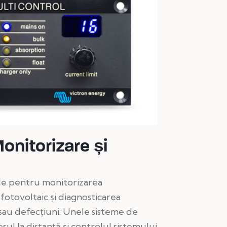
onitorizare și
le pentru monitorizarea
fotovoltaic și diagnosticarea
au defecțiuni. Unele sisteme de
ul la distanță și controlul sistemului