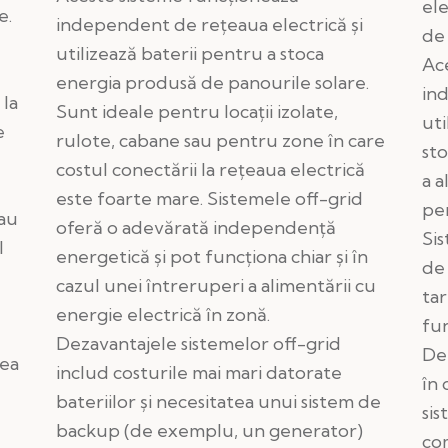
ele
e.
independent de rețeaua electrică și
de 
utilizează baterii pentru a stoca
Ace
energia produsă de panourile solare.
in
 la
Sunt ideale pentru locații izolate,
uti
e
rulote, cabane sau pentru zone în care
sto
costul conectării la rețeaua electrică
a a
este foarte mare. Sistemele off-grid
pe
sau
oferă o adevărată independență
Si
l
energetică și pot funcționa chiar și în
de 
cazul unei întreruperi a alimentării cu
tar
energie electrică în zonă.
fun
Dezavantajele sistemelor off-grid
De
tea
includ costurile mai mari datorate
în
e
bateriilor și necesitatea unui sistem de
si
backup (de exemplu, un generator)
co