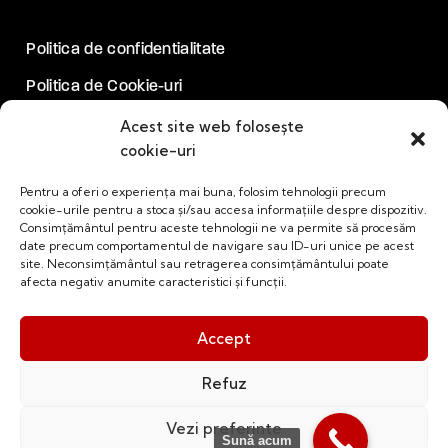
Politica de confidentialitate
Politica de Cookie-uri
Acest site web folosește
Socializam
cookie-uri
Pentru a oferi o experiența mai buna, folosim tehnologii precum
Facebook
cookie-urile pentru a stoca și/sau accesa informațiile despre dispozitiv.
Consimțământul pentru aceste tehnologii ne va permite să procesăm
LinkedIn
date precum comportamentul de navigare sau ID-uri unice pe acest
YouTube
site. Neconsimțământul sau retragerea consimțământului poate
afecta negativ anumite caracteristici și funcții.
CEZ Termoinstal
© 2026. Toate drepturile rezervate.
Accept
Refuz
developed by
Belagom Solutions
Vezi preferinte
Sună acum