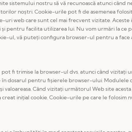
mite sistemului nostru să vă recunoască atunci când ne 
zatorilor noştri. Cookie-urile pot fi de asemenea folos
uri web care sunt cel mai frecvent vizitate. Aceste inf
 pentru facilita utilizarea lui. Nu vom urmări la ce pag
okie-ul, vă puteţi configura browser-ul pentru a face 
 pot fi trimise la browser-ul dvs. atunci când vizitaţi 
te în dosarul pentru fişierele browser-ului. Modulele 
şi valoareasa. Când vizitaţi următorul Web site acesta 
e a creat iniţial cookie. Cookie-urile pe care le folos