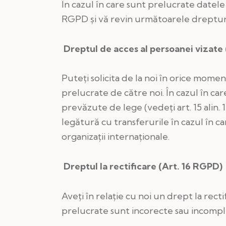
În cazul în care sunt prelucrate datel
RGPD și vă revin următoarele drepturi î
Dreptul de acces al persoanei vizate
Puteți solicita de la noi în orice momen
prelucrate de către noi. În cazul în care
prevăzute de lege (vedeți art. 15 alin.
legătură cu transferurile în cazul în c
organizații internaționale.
Dreptul la rectificare (Art. 16 RGPD)
Aveți în relație cu noi un drept la rect
prelucrate sunt incorecte sau incomplet