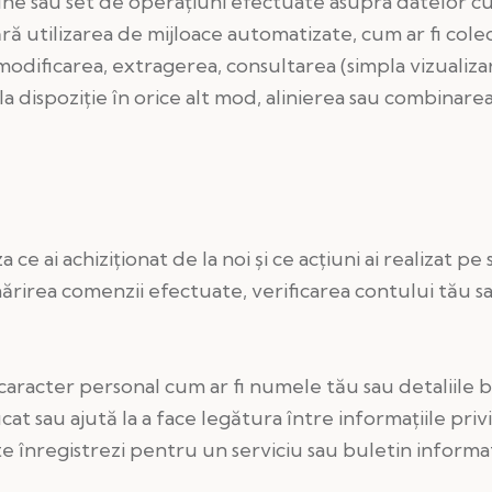
ne sau set de operațiuni efectuate asupra datelor cu
ră utilizarea de mijloace automatizate, cum ar fi colec
odificarea, extragerea, consultarea (simpla vizualizar
 dispoziție în orice alt mod, alinierea sau combinarea
e ai achiziționat de la noi și ce acțiuni ai realizat pe
rmărirea comenzii efectuate, verificarea contului tău 
caracter personal cum ar fi numele tău sau detaliile 
cat sau ajută la a face legătura între informațiile pri
te înregistrezi pentru un serviciu sau buletin informat