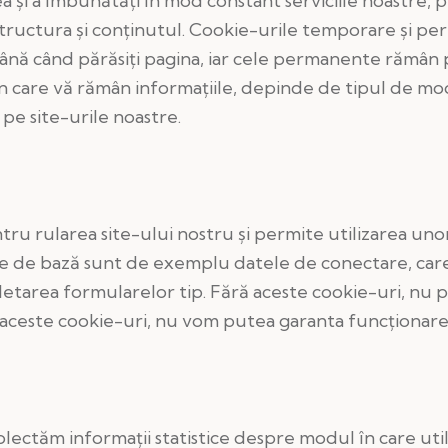
şi a îmbunătăţi în mod constant serviciile noastre, pe
structura şi conţinutul. Cookie-urile temporare şi per
ână când părăsiţi pagina, iar cele permanente rămân p
n care vă rămân informaţiile, depinde de tipul de mo
pe site-urile noastre.
u rularea site-ului nostru şi permite utilizarea unor 
ile de bază sunt de exemplu datele de conectare, care
etarea formularelor tip. Fără aceste cookie-uri, nu pu
i aceste cookie-uri, nu vom putea garanta funcţionarea
colectăm informaţii statistice despre modul în care uti