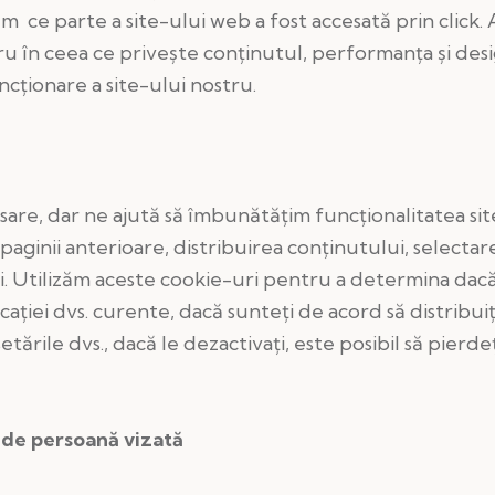
ăm ce parte a site-ului web a fost accesată prin click.
ru în ceea ce priveşte conţinutul, performanţa şi desi
cţionare a site-ului nostru.
are, dar ne ajută să îmbunătăţim funcţionalitatea si
paginii anterioare, distribuirea conţinutului, selectare
i. Utilizăm aceste cookie-uri pentru a determina dacă a
ţiei dvs. curente, dacă sunteţi de acord să distribuiţi 
rile dvs., dacă le dezactivaţi, este posibil să pierdeţ
 de persoană vizată