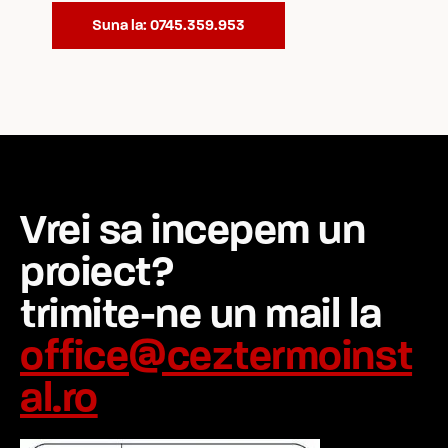
Suna la: 0745.359.953
Vrei sa incepem un
proiect?
trimite-ne un mail la
office@ceztermoinst
al.ro