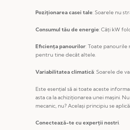
Poziționarea casei tale
: Soarele nu str
Consumul tău de energie
: Câți kW fol
Eficiența panourilor
: Toate panourile 
pentru tine decât altele.
Variabilitatea climatică
: Soarele de va
Este esențial să ai toate aceste informa
asta ca la achiziționarea unei mașini. N
mecanic, nu? Același principiu se aplică ș
Conectează-te cu experții nostri
.