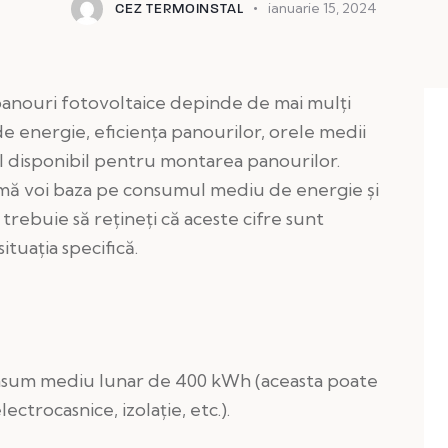
ianuarie 15, 2024
CEZ TERMOINSTAL
 panouri fotovoltaice depinde de mai mulți
e energie, eficiența panourilor, orele medii
iul disponibil pentru montarea panourilor.
 mă voi baza pe consumul mediu de energie și
 trebuie să rețineți că aceste cifre sunt
ituația specifică.
um mediu lunar de 400 kWh (aceasta poate
ectrocasnice, izolație, etc.).