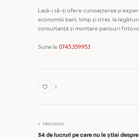
Lasă-i să-ți ofere cunoașterea și exper
economisi bani, timp și stres. Ia legăt
consultanță și montare panouri fotovol
Suna la:
0745.359.953
3
PREVIOUS
34 de lucruri pe care nu le știai despre