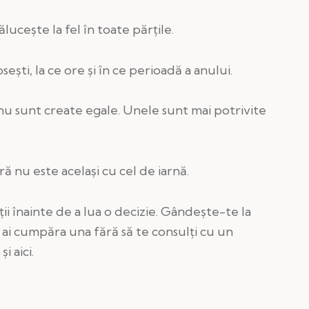
ălucește la fel în toate părțile.
osești, la ce ore și în ce perioadă a anului.
nu sunt create egale. Unele sunt mai potrivite
ră nu este același cu cel de iarnă.
ții înainte de a lua o decizie. Gândește-te la
u ai cumpăra una fără să te consulți cu un
i aici.