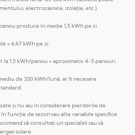
ntului, electrocasnice, izolație, etc.).
n panou produce în medie 1,5 kWh pe zi.
ile = 6,67 kWh pe zi.
 la 1,5 kWh/panou = aproximativ 4-5 panouri.
ediu de 200 kWh/lună, ar fi necesare
standard.
icate și nu iau în considerare pierderile de
 în funcție de sezon sau alte variabile specifice
recomand să consultați un specialist sau să
ergiei solare.