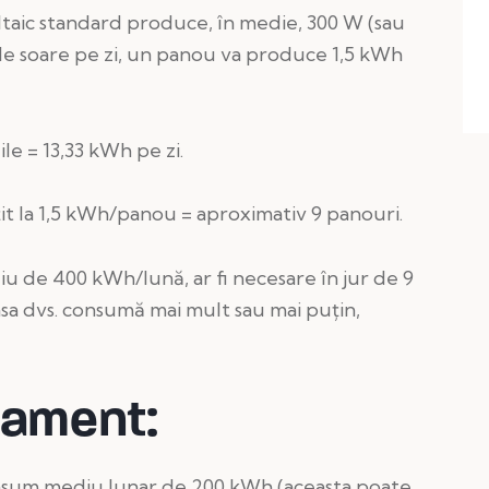
ltaic standard produce, în medie, 300 W (sau
de soare pe zi, un panou va produce 1,5 kWh
ile = 13,33 kWh pe zi.
t la 1,5 kWh/panou = aproximativ 9 panouri.
u de 400 kWh/lună, ar fi necesare în jur de 9
sa dvs. consumă mai mult sau mai puțin,
tament:
um mediu lunar de 200 kWh (aceasta poate