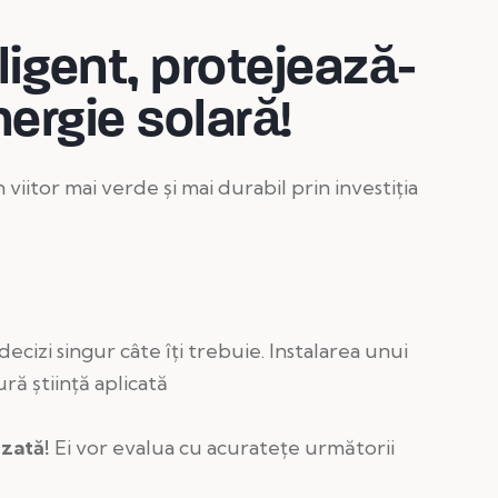
ligent, protejează-
energie solară!
 viitor mai verde și mai durabil prin investiția
ecizi singur câte îți trebuie. Instalarea unui
ră știință aplicată
izată!
Ei vor evalua cu acuratețe următorii